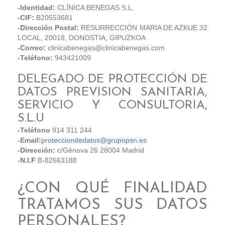
-Identidad:
CLÍNICA BENEGAS S.L.
-CIF:
B20553681
-Dirección Postal:
RESURRECCIÓN MARIA DE AZKUE 32
LOCAL, 20018, DONOSTIA, GIPUZKOA
-Correo:
clinicabenegas@clinicabenegas.com
-Teléfono:
943421009
DELEGADO DE PROTECCIÓN DE
DATOS PREVISION SANITARIA,
SERVICIO Y CONSULTORIA,
S.L.U
-Teléfono
914 311 244
-Email:
protecciondedatos@grupopsn.es
-Dirección:
c/Génova 26 28004 Madrid
-N.I.F
B-82663188
¿CON QUÉ FINALIDAD
TRATAMOS SUS DATOS
PERSONALES?