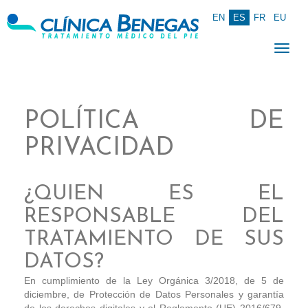
EN
ES
FR
EU
Togg
navig
POLÍTICA DE
PRIVACIDAD
¿QUIEN ES EL
RESPONSABLE DEL
TRATAMIENTO DE SUS
DATOS?
En cumplimiento de la Ley Orgánica 3/2018, de 5 de
diciembre, de Protección de Datos Personales y garantía