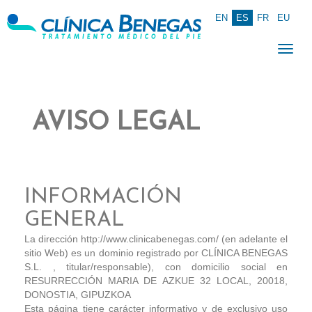
EN
ES
FR
EU
Togg
navig
AVISO LEGAL
INFORMACIÓN
GENERAL
La dirección http://www.clinicabenegas.com/ (en adelante el
sitio Web) es un dominio registrado por CLÍNICA BENEGAS
S.L. , titular/responsable), con domicilio social en
RESURRECCIÓN MARIA DE AZKUE 32 LOCAL, 20018,
DONOSTIA, GIPUZKOA
Esta página tiene carácter informativo y de exclusivo uso