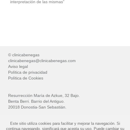
interpretación de las mismas”
© clinicabenegas
clinicabenegas@clinicabenegas.com
Aviso legal
Política de privacidad
Política de Cookies
Resurrección María de Azkue, 32 Bajo.
Benta Berri. Barrio del Antiguo.
20018 Donostia-San Sebastián.
Este sitio utiliza cookies para facilitar y mejorar la navegación. Si
Tel.: (+34) 943 421 009
continua navegando, significará que acepta su uso. Puede cambiar su